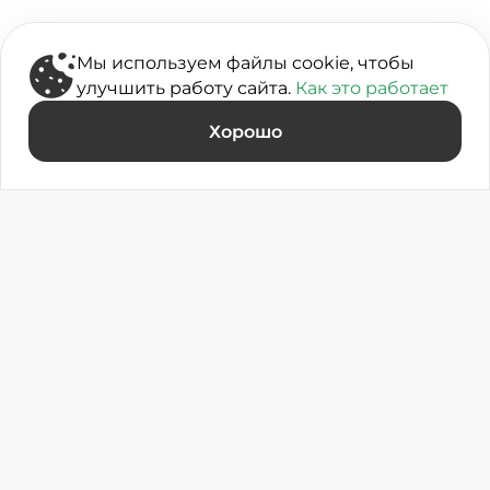
Скачать приложение
Мы используем файлы cookie, чтобы
улучшить работу сайта.
Как это работает
Хорошо
Позже
О компании
Доставка и оплата
Точки самовывоза
Вопрос-ответ
Вакансии
заказывай через
мобильное приложение